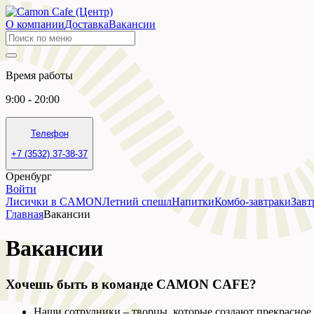
О компании
Доставка
Вакансии
Время работы
9:00 - 20:00
Телефон
+7 (3532) 37-38-37
Оренбург
Войти
Лисички в CAMON
Летний спешл
Напитки
Комбо-завтраки
Завт
Главная
Вакансии
Вакансии
Хочешь быть в команде CAMON CAFE?
Наши сотрудники – творцы, которые создают прекрасное.