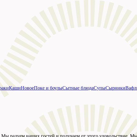
раки
Каши
Новое
Поке и боулы
Сытные блюда
Супы
Сырники
Вафл
 Мы радуем наших гостей и получаем от этого удовольствие. М