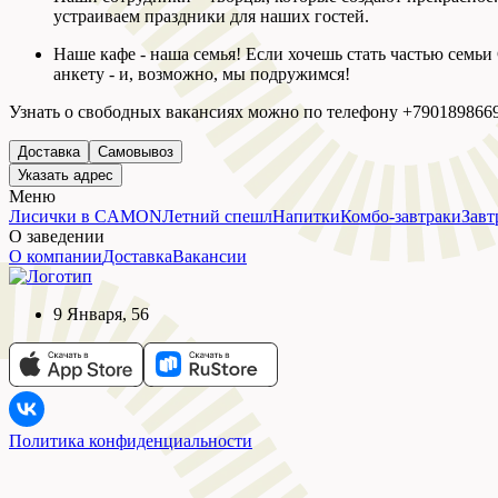
устраиваем праздники для наших гостей.
Наше кафе - наша семья! Если хочешь стать частью семьи 
анкету - и, возможно, мы подружимся!
Узнать о свободных вакансиях можно по телефону +7901898
Доставка
Самовывоз
Указать адрес
Меню
Лисички в CAMON
Летний спешл
Напитки
Комбо-завтраки
Завт
О заведении
О компании
Доставка
Вакансии
9 Января, 56
Политика конфиденциальности