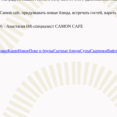
Camon cafe, придумывать новые блюда, встречать гостей, варить
6691 - Анастасия HR-специалист CAMON CAFE
раки
Каши
Новое
Поке и боулы
Сытные блюда
Супы
Сырники
Вафл