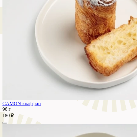
CAMON краффин
96 г
180 ₽